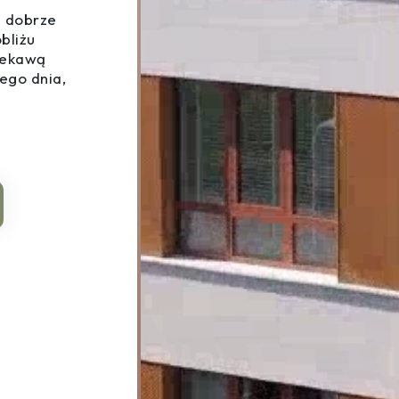
h dobrze
bliżu
iekawą
ego dnia,